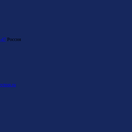
-47
Россия
ctron.ru