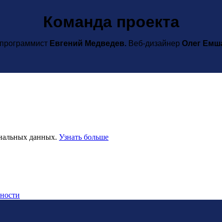
Команда проекта
-программист
Евгений Медведев.
Веб-дизайнер
Олег Емш
ональных данных.
Узнать больше
ности