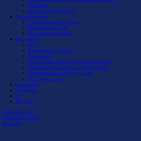
Стартапы
Внедрение Битрикс24
Поддерживаем
Техническая поддержка
Композитный сайт
Исправляем ошибки
Продвигаем
SEO
Контекстная реклама
Аналитика
SEO продвижение интернет-магазинов
Продвижение сайтов в ТОП Яндекса
Продвижение сайтов в Google
SEO аудит сайта
Оцениваем
Общаемся
AI
AI-сейлз
8 800 302 0247
Обратный звонок
Коломна