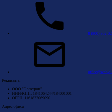
8 (800) 302-02
office@web-ele
Реквизиты
ООО "Электрон"
ИНН/КПП: 1841064244/184001001
ОГРН: 1161832069090
Адрес офиса